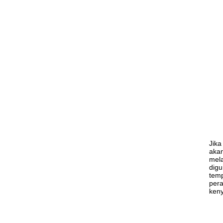
Jika
akan
mela
digu
temp
per
ken