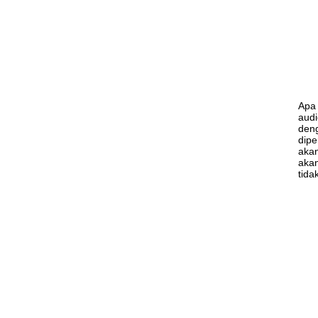
Apa 
audi
deng
dipe
akan
akan
tida