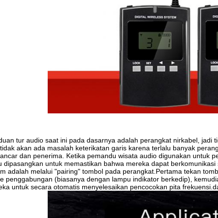
uan tur audio saat ini pada dasarnya adalah perangkat nirkabel, jadi 
tidak akan ada masalah keterikatan garis karena terlalu banyak peran
ncar dan penerima. Ketika pemandu wisata audio digunakan untuk per
u dipasangkan untuk memastikan bahwa mereka dapat berkomunikasi s
m adalah melalui "pairing" tombol pada perangkat.Pertama tekan t
e penggabungan (biasanya dengan lampu indikator berkedip), kemud
ka untuk secara otomatis menyelesaikan pencocokan pita frekuensi