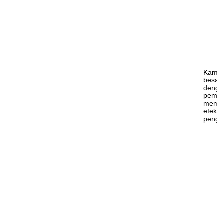
Kami
besa
deng
pema
meme
efek
peng