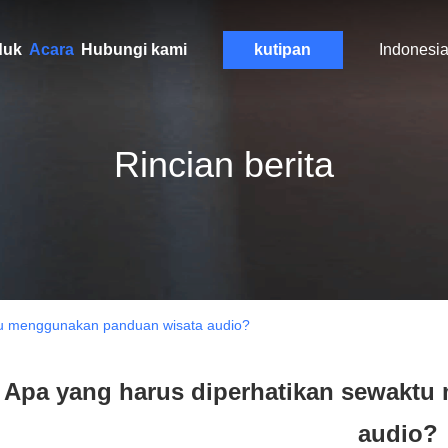
duk
Acara
Hubungi kami
kutipan
Indonesi
Rincian berita
tu menggunakan panduan wisata audio?
Apa yang harus diperhatikan sewakt
audio?