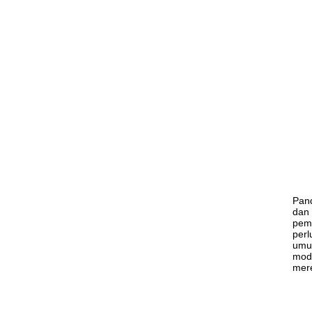
Pand
dan 
pema
perl
umu
mod
mere