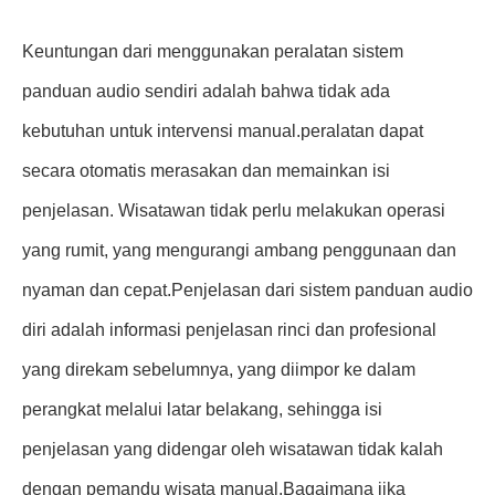
Keuntungan dari menggunakan peralatan sistem
panduan audio sendiri adalah bahwa tidak ada
kebutuhan untuk intervensi manual.peralatan dapat
secara otomatis merasakan dan memainkan isi
penjelasan. Wisatawan tidak perlu melakukan operasi
yang rumit, yang mengurangi ambang penggunaan dan
nyaman dan cepat.Penjelasan dari sistem panduan audio
diri adalah informasi penjelasan rinci dan profesional
yang direkam sebelumnya, yang diimpor ke dalam
perangkat melalui latar belakang, sehingga isi
penjelasan yang didengar oleh wisatawan tidak kalah
dengan pemandu wisata manual.Bagaimana jika