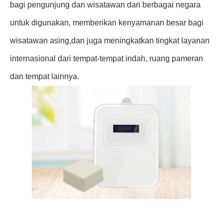
bagi pengunjung dan wisatawan dari berbagai negara
untuk digunakan, memberikan kenyamanan besar bagi
wisatawan asing,dan juga meningkatkan tingkat layanan
internasional dari tempat-tempat indah, ruang pameran
dan tempat lainnya.