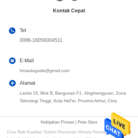
Kontak Cepat
Tel
0086-18056004511
E-Mail
hmautoguide@gmail.com
Alamat
Lantai 19, Blok B, Bangunan F1, Xingmengyuan, Zona
Teknologi Tinggi, Kota HeFei, Provinsi Anhui, Cina
Kebijakan Privasi
|
Peta Situs
Cina Baik Kualitas Sistem Pemandu Wisata Pemasok. Hak cipta