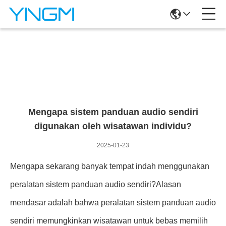
Rincian Berita
Mengapa sistem panduan audio sendiri
digunakan oleh wisatawan individu?
2025-01-23
Mengapa sekarang banyak tempat indah menggunakan
peralatan sistem panduan audio sendiri?Alasan
mendasar adalah bahwa peralatan sistem panduan audio
sendiri memungkinkan wisatawan untuk bebas memilih