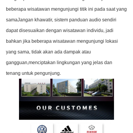
beberapa wisatawan mengunjungi titik ini pada saat yang
samaJangan khawatir, sistem panduan audio sendiri
dapat disesuaikan dengan wisatawan individu, jadi
bahkan jika beberapa wisatawan mengunjungi lokasi
yang sama, tidak akan ada dampak atau
gangguan,menciptakan lingkungan yang jelas dan
tenang untuk pengunjung.