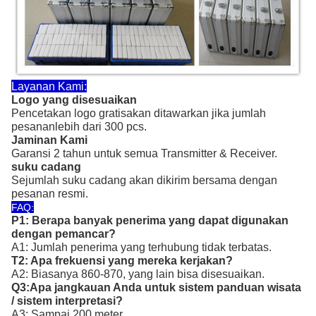
Layanan Kami:
Logo yang disesuaikan
Pencetakan logo gratis
akan ditawarkan jika jumlah
pesanan
lebih dari 300 pcs.
Jaminan Kami
Garansi 2 tahun untuk semua Transmitter & Receiver.
suku cadang
Sejumlah suku cadang akan dikirim bersama dengan
pesanan resmi.
FAQ:
P1: Berapa banyak penerima yang dapat digunakan
dengan pemancar?
A1: Jumlah penerima yang terhubung tidak terbatas.
T2: Apa frekuensi yang mereka kerjakan?
A2: Biasanya 860-870, yang lain bisa disesuaikan.
Q3:
Apa jangkauan Anda untuk sistem panduan wisata
/ sistem interpretasi?
A3: Sampai 200 meter.