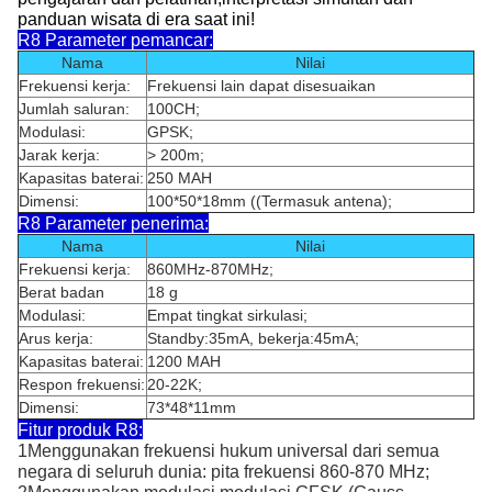
panduan wisata di era saat ini!
R8 Parameter pemancar:
Nama
Nilai
Frekuensi kerja:
Frekuensi lain dapat disesuaikan
Jumlah saluran:
100CH;
Modulasi:
GPSK;
Jarak kerja:
> 200m;
Kapasitas baterai:
250 MAH
Dimensi:
100*50*18mm ((Termasuk antena);
R8 Parameter penerima:
Nama
Nilai
Frekuensi kerja:
860MHz-870MHz;
Berat badan
18 g
Modulasi:
Empat tingkat sirkulasi;
Arus kerja:
Standby:35mA, bekerja:45mA;
Kapasitas baterai:
1200 MAH
Respon frekuensi:
20-22K;
Dimensi:
73*48*11mm
Fitur produk R8:
1Menggunakan frekuensi hukum universal dari semua
negara di seluruh dunia: pita frekuensi 860-870 MHz;