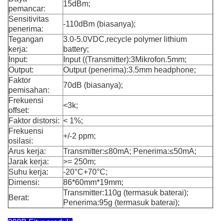
15dBm;
pemancar:
Sensitivitas
-110dBm (biasanya);
penerima:
Tegangan
3.0-5.0VDC,recycle polymer lithium
kerja:
battery;
Input:
Input ((Transmitter):3Mikrofon.5mm;
Output:
Output (penerima):3.5mm headphone;
Faktor
70dB (biasanya);
pemisahan:
Frekuensi
<3k;
offset:
Faktor distorsi:
< 1%;
Frekuensi
+/-2 ppm;
osilasi:
Arus kerja:
Transmitter:≤80mA; Penerima:≤50mA;
Jarak kerja:
>= 250m;
Suhu kerja:
-20°C+70°C;
Dimensi:
86*60mm*19mm;
Transmitter:110g (termasuk baterai);
Berat:
Penerima:95g (termasuk baterai);