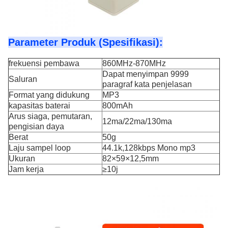
Parameter Produk (Spesifikasi):
frekuensi pembawa
860MHz-870MHz
Dapat menyimpan 9999
Saluran
paragraf kata penjelasan
Format yang didukung
MP3
kapasitas baterai
800mAh
Arus siaga, pemutaran,
12ma/22ma/130ma
pengisian daya
Berat
50g
Laju sampel loop
44.1k,128kbps Mono mp3
Ukuran
82×59×12,5mm
Jam kerja
≥10j