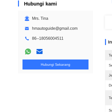
Hubungi kami
Mrs. Tina
hmautoguide@gmail.com
86--18056004511
I
T
Hubungi Sekarang
Se
Je
D
T
S