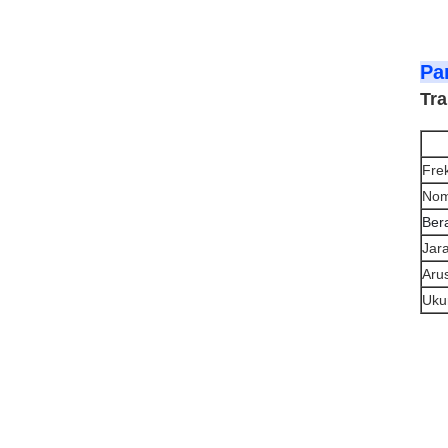
Pa
Tra
Fre
Nom
Ber
Jar
Arus
Uku