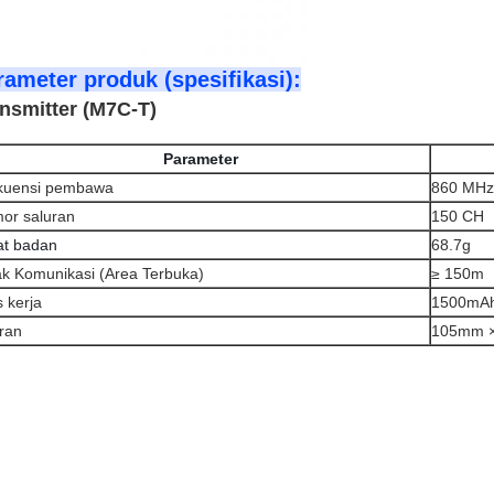
rameter produk (spesifikasi):
nsmitter (M7C-T)
Parameter
kuensi pembawa
860 MHz
or saluran
150 CH
at badan
68.7g
ak Komunikasi (Area Terbuka)
≥ 150m
 kerja
1500mA
ran
105mm 