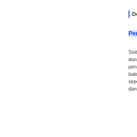
D
Pe
Sis
dan
pen
bat
sep
dan