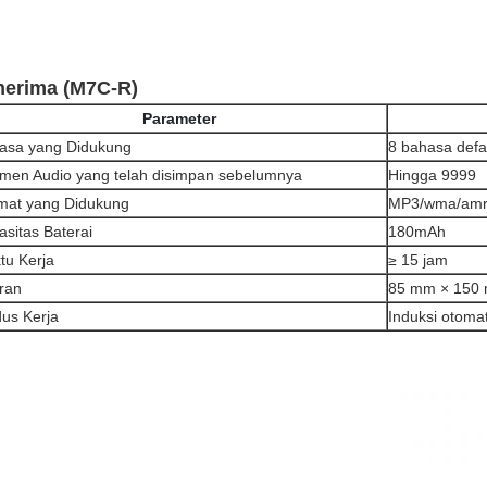
nerima (M7C-R)
Parameter
asa yang Didukung
8 bahasa defau
men Audio yang telah disimpan sebelumnya
Hingga 9999
mat yang Didukung
MP3/wma/amr/w
asitas Baterai
180mAh
tu Kerja
≥ 15 jam
ran
85 mm × 150
us Kerja
Induksi otoma