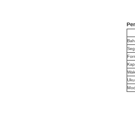
Pe
Bah
Seg
For
Kap
Wak
Uku
Mod