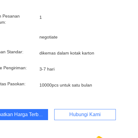
h Pesanan
1
um:
:
negotiate
an Standar:
dikemas dalam kotak karton
e Pengiriman:
3-7 hari
tas Pasokan:
10000pcs untuk satu bulan
atkan Harga Terbaik
Hubungi Kami